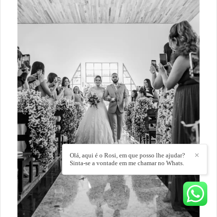
Olá, aqui é o Rosi, em que posso lhe ajudar?
✕
Sinta-se a vontade em me chamar no Whats.