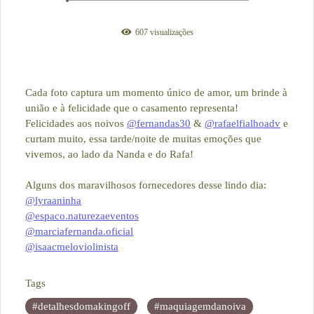
607
visualizações
Cada foto captura um momento único de amor, um brinde à
união e à felicidade que o casamento representa!
Felicidades aos noivos
@fernandas30
&
@rafaelfialhoadv
e
curtam muito, essa tarde/noite de muitas emoções que
vivemos, ao lado da Nanda e do Rafa!
Alguns dos maravilhosos fornecedores desse lindo dia:
@lyraaninha
@espaco.naturezaeventos
@marciafernanda.oficial
@isaacmeloviolinista
Tags
#detalhesdomakingoff
#maquiagemdanoiva