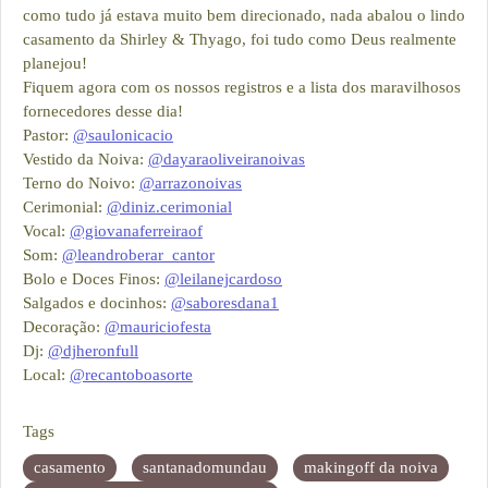
como tudo já estava muito bem direcionado, nada abalou o lindo
casamento da Shirley & Thyago, foi tudo como Deus realmente
planejou!
Fiquem agora com os nossos registros e a lista dos maravilhosos
fornecedores desse dia!
Pastor:
@saulonicacio
Vestido da Noiva:
@dayaraoliveiranoivas
Terno do Noivo:
@arrazonoivas
Cerimonial:
@diniz.cerimonial
Vocal:
@giovanaferreiraof
Som:
@leandroberar_cantor
Bolo e Doces Finos:
@leilanejcardoso
Salgados e docinhos:
@saboresdana1
Decoração:
@mauriciofesta
Dj:
@djheronfull
Local:
@recantoboasorte
Tags
casamento
santanadomundau
makingoff da noiva