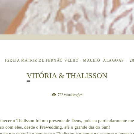
IGREJA MATRIZ DE FERNÃO VELHO - MACEIÓ -ALAGOAS
2
VITÓRIA & THALISSON
722
visualizações
onhecer o Thalisson foi um presente de Deus, pois eu particularmente 
roso com eles, desde o Prewedding, até o grande dia do Sim!
e de um coração gigantesco e Thalisson é gigante na estatura e imenso