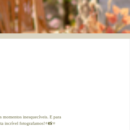
mos momentos inesquecíveis. E para
a incrível fotografamos!⭐️📸⭐️