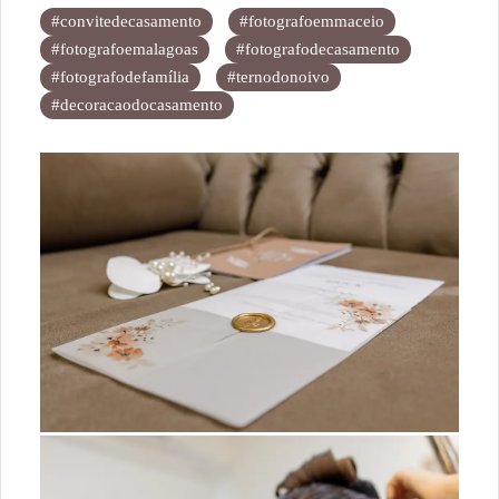
#convitedecasamento
#fotografoemmaceio
#fotografoemalagoas
#fotografodecasamento
#fotografodefamília
#ternodonoivo
#decoracaodocasamento