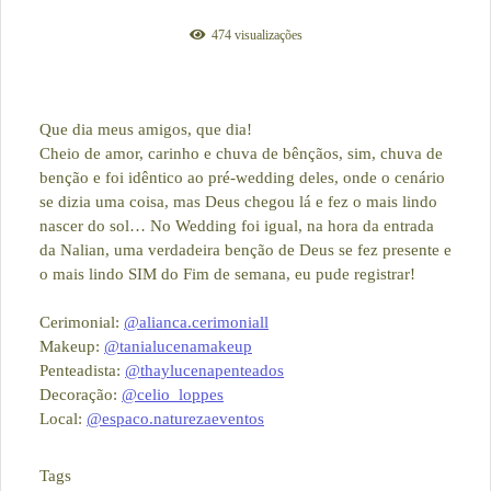
474
visualizações
Que dia meus amigos, que dia!
Cheio de amor, carinho e chuva de bênçãos, sim, chuva de
benção e foi idêntico ao pré-wedding deles, onde o cenário
se dizia uma coisa, mas Deus chegou lá e fez o mais lindo
nascer do sol… No Wedding foi igual, na hora da entrada
da Nalian, uma verdadeira benção de Deus se fez presente e
o mais lindo SIM do Fim de semana, eu pude registrar!
Cerimonial:
@alianca.cerimoniall
Makeup:
@tanialucenamakeup
Penteadista:
@thaylucenapenteados
Decoração:
@celio_loppes
Local:
@espaco.naturezaeventos
Tags