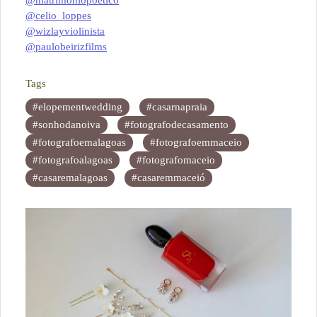
@matrimoniopoetico
@celio_loppes
@wizlayviolinista
@paulobeirizfilms
Tags
#elopementwedding
#casarnapraia
#sonhodanoiva
#fotografodecasamento
#fotografoemalagoas
#fotografoemmaceio
#fotografoalagoas
#fotografomaceio
#casaremalagoas
#casaremmaceió