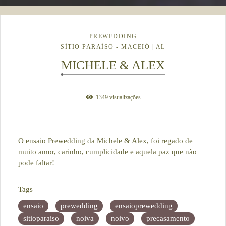
PREWEDDING
SÍTIO PARAÍSO - MACEIÓ | AL
MICHELE & ALEX
1349
visualizações
O ensaio Prewedding da Michele & Alex, foi regado de
muito amor, carinho, cumplicidade e aquela paz que não
pode faltar!
Tags
ensaio
prewedding
ensaioprewedding
sitioparaiso
noiva
noivo
precasamento