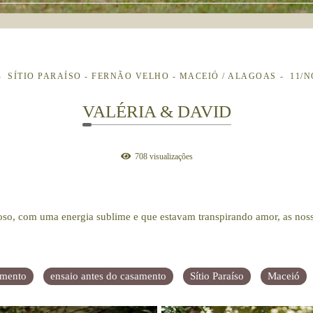
SÍTIO PARAÍSO - FERNÃO VELHO - MACEIÓ / ALAGOAS
11/
VALÉRIA & DAVID
708
visualizações
hoso, com uma energia sublime e que estavam transpirando amor, as noss
amento
ensaio antes do casamento
Sítio Paraíso
Maceió