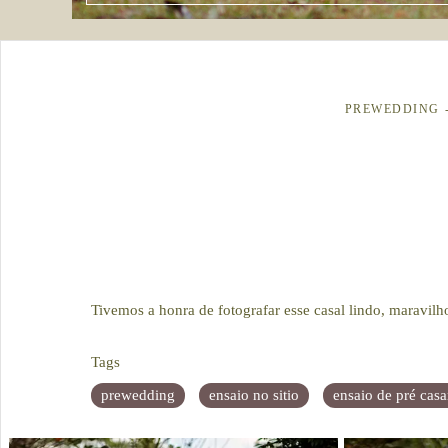
PREWEDDING
Tivemos a honra de fotografar esse casal lindo, maravil
Tags
prewedding
ensaio no sitio
ensaio de pré cas